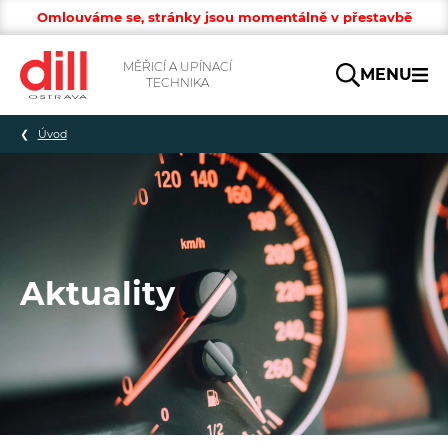
Omlouváme se, stránky jsou momentálně v přestavbě
MĚŘICÍ A UPÍNACÍ
MENU
TECHNIKA
Hledat
Úvod
Aktuality