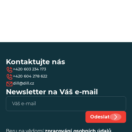
Kontaktujte nás
+420 603 234 173
+420 604 278 622
dill@dill.cz
Newsletter na Váš e-mail
Vl
e-
ma
Odeslat
Beru na vědomí
zpracování osobních údajů
.