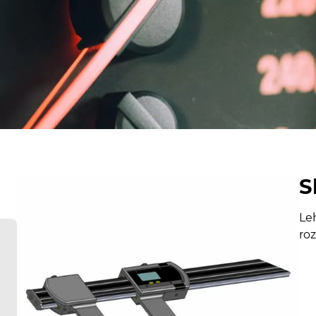
S
Le
ro