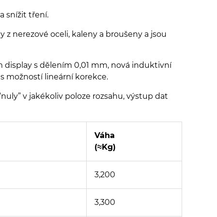
 snížit tření.
y z nerezové oceli, kaleny a broušeny a jsou
 display s dělením 0,01 mm, nová induktivní
s možností lineární korekce.
uly” v jakékoliv poloze rozsahu, výstup dat
Váha
(≈Kg)
3,200
3,300