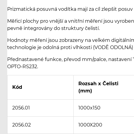
Prizmatická posuvná vodítka mají za cíl zlepšit posuv a
Měřicí plochy pro vnější a vnitřní měření jsou vyroben
pevně integrovány do struktury čelistí.
Hodnoty měření jsou zobrazeny na velkém digitálním
technologie je odolná proti vlhkosti (VODĚ ODOLNÁ) 
Přednastavené funkce, převod mm/palce, nastavení “n
OPTO-RS232.
Rozsah x Čelisti
Kód
(mm)
2056.01
1000x150
2056.02
1000X200