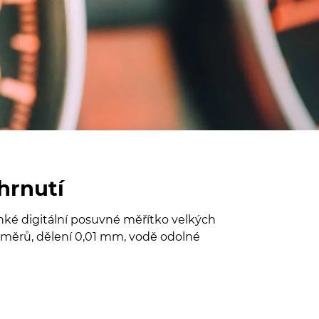
hrnutí
hké digitální posuvné měřítko velkých
změrů, dělení 0,01 mm, vodě odolné