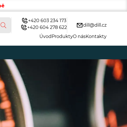
bě
+420 603 234 173
dill@dill.cz
+420 604 278 622
Úvod
Produkty
O nás
Kontakty