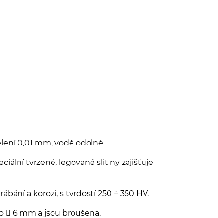
lení 0,01 mm, vodě odolné.
iální tvrzené, legované slitiny zajišťuje
ábání a korozi, s tvrdostí 250 ÷ 350 HV.
 o  6 mm a jsou broušena.