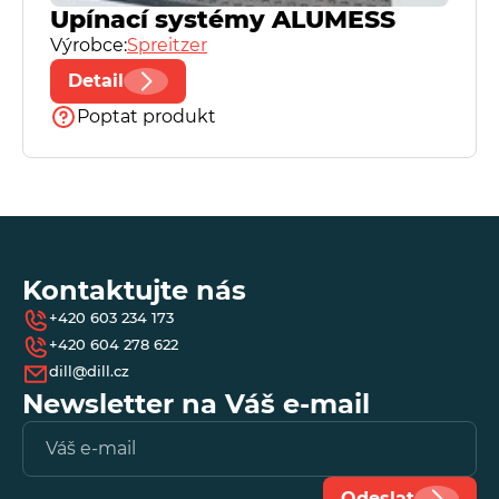
Upínací systémy ALUMESS
Výrobce:
Spreitzer
Detail
Poptat produkt
Kontaktujte nás
+420 603 234 173
+420 604 278 622
dill@dill.cz
Newsletter na Váš e-mail
Vl
e-
ma
Odeslat