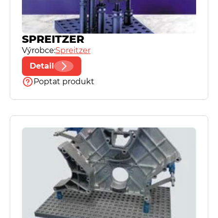
Speciální kalibry
SPREITZER
Výrobce:
Spreitzer
Spreitzer
Detail
TN United Kingdom, Ltd
Poptat produkt