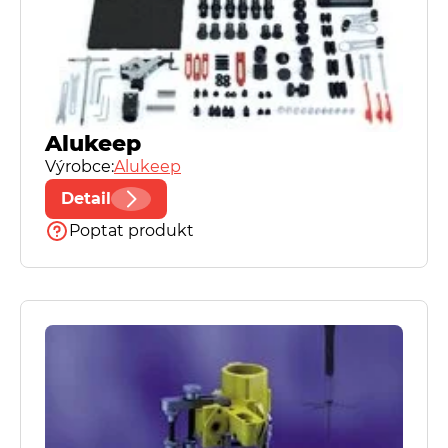
Fisso
Frenco
Alukeep
Výrobce:
Herbert Hoffmann GmbH
Alukeep
Detail
Käfer
Poptat produkt
Kordt
Microtest
Mytri Precision Granite
PhoenixTM