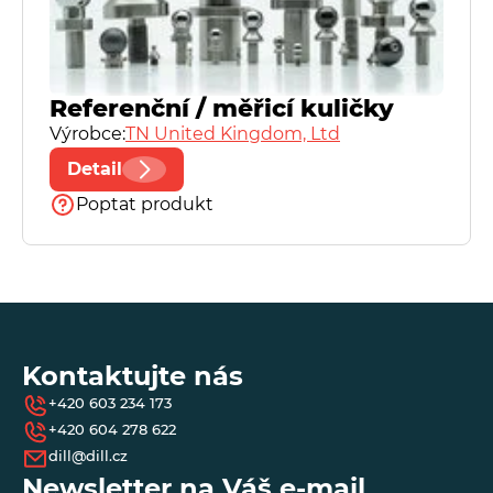
Referenční / měřicí kuličky
Výrobce:
TN United Kingdom, Ltd
Detail
Poptat produkt
Kontaktujte nás
+420 603 234 173
+420 604 278 622
dill@dill.cz
Newsletter na Váš e-mail