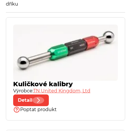
dříku
Fisso
Frenco
Herbert Hoffmann GmbH
Käfer
Kordt
Kuličkové kalibry
Výrobce:
TN United Kingdom, Ltd
Microtest
Detail
Poptat produkt
Mytri Precision Granite
PhoenixTM