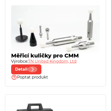
Speciální kalibry
Spreitzer
TN United Kingdom, Ltd
Měřicí kuličky pro CMM
Výrobce:
TN United Kingdom, Ltd
Detail
Poptat produkt