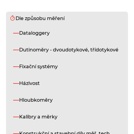
Dle způsobu měření
Dataloggery
Dutinoměry - dvoudotykové, třídotykové
Fixační systémy
Házivost
Hloubkoměry
Kalibry a měrky
Konstrukční a stavební díly měř. tech.