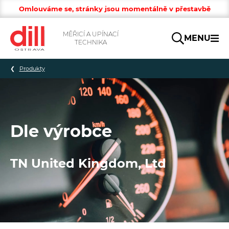
Omlouváme se, stránky jsou momentálně v přestavbě
MĚŘICÍ A UPÍNACÍ
MENU
TECHNIKA
Hledat
Produkty
Dle výrobce
TN United Kingdom, Ltd