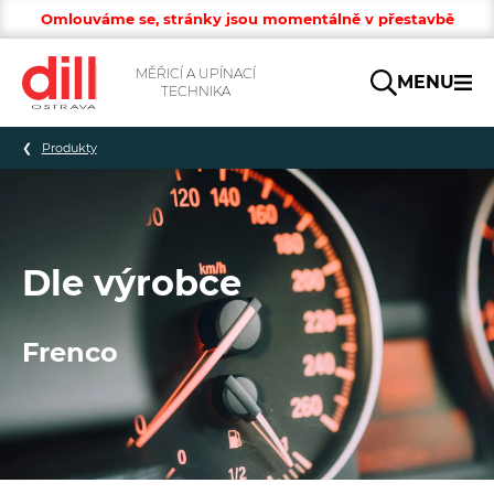
Omlouváme se, stránky jsou momentálně v přestavbě
MĚŘICÍ A UPÍNACÍ
MENU
TECHNIKA
Hledat
Produkty
Dle výrobce
Frenco