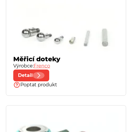
Speciální kalibry
Spreitzer
TN United Kingdom, Ltd
Měřicí doteky
Výrobce:
Frenco
Detail
Poptat produkt