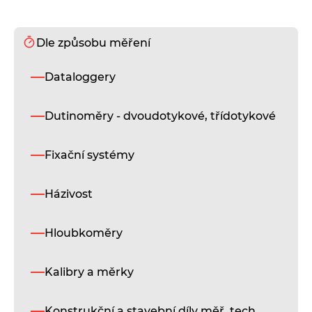
Dle způsobu měření
Dataloggery
Dutinoměry - dvoudotykové, třídotykové
Fixační systémy
Házivost
Hloubkoměry
Kalibry a měrky
Konstrukční a stavební díly měř. tech.