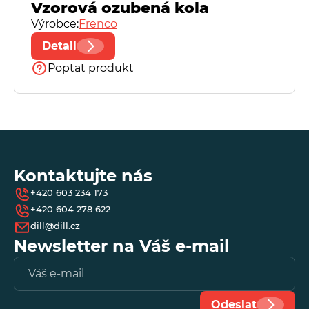
Vzorová ozubená kola
Výrobce:
Frenco
Detail
Poptat produkt
Kontaktujte nás
+420 603 234 173
+420 604 278 622
dill@dill.cz
Newsletter na Váš e-mail
Vl
e-
ma
Odeslat