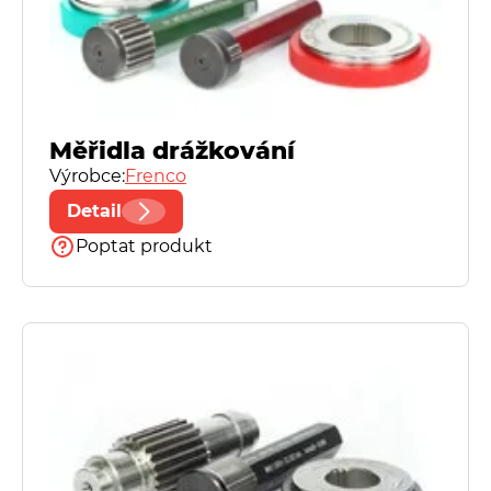
Měřidla drážkování
Výrobce:
Frenco
Detail
Poptat produkt