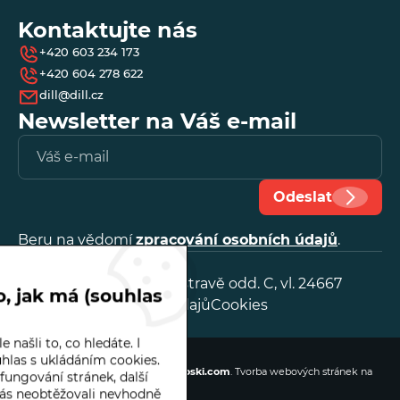
Kontaktujte nás
Fisso
+420 603 234 173
+420 604 278 622
dill@dill.cz
Frenco
Newsletter na Váš e-mail
Vl
Herbert Hoffmann GmbH
e-
ma
Odeslat
Käfer
Beru na vědomí
zpracování osobních údajů
.
Kordt
IČ:
25888641
OR, KS v Ostravě odd. C, vl. 24667
, jak má (souhlas
Microtest
Zpracování osobních údajů
Cookies
 našli to, co hledáte. I
Mytri Precision Granite
Dill | © 2026
hlas s ukládáním cookies.
Webové stránky
vytvořilo
Poski.com
.
Tvorba webových stránek
na
fungování stránek, další
míru.
s neobtěžovali nevhodně
PhoenixTM