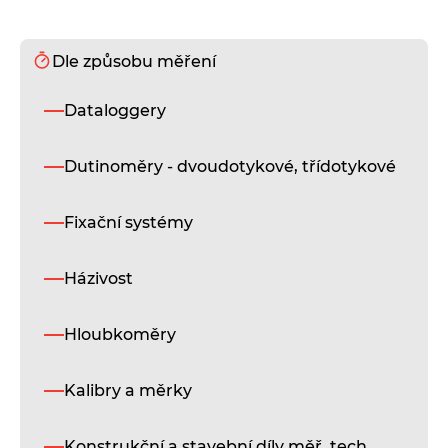
Dle způsobu měření
Dataloggery
Dutinoměry - dvoudotykové, třídotykové
Fixační systémy
Házivost
Hloubkoměry
Kalibry a měrky
Konstrukční a stavební díly měř. tech.