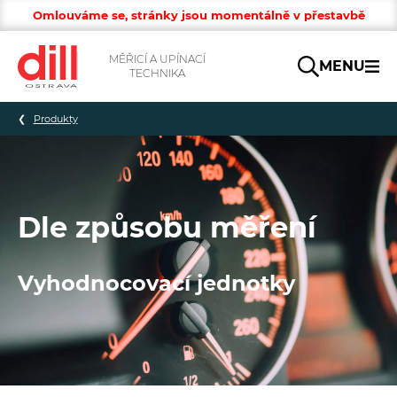
Omlouváme se, stránky jsou momentálně v přestavbě
MĚŘICÍ A UPÍNACÍ
MENU
TECHNIKA
Hledat
Produkty
Dle způsobu měření
Vyhodnocovací jednotky