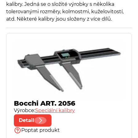
kalibry. Jedná se o složité výrobky s několika
tolerovanými rozměry, kolmostmi, kuželovitostí,
Fisso
atd. Některé kalibry jsou složeny z více dílů.
Frenco
Herbert Hoffmann GmbH
Käfer
Kordt
Bocchi ART. 2056
Microtest
Výrobce:
Speciální kalibry
Detail
Mytri Precision Granite
Poptat produkt
PhoenixTM