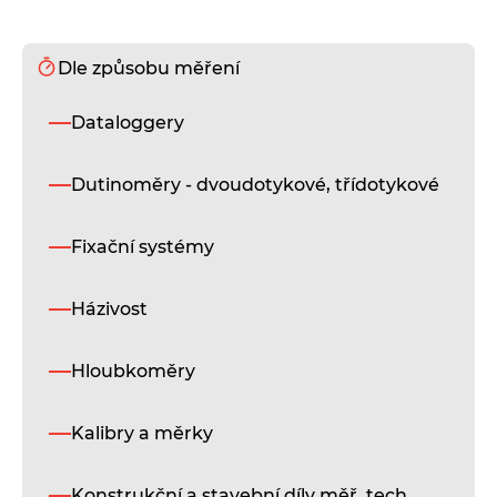
Dle způsobu měření
Dataloggery
Dutinoměry - dvoudotykové, třídotykové
Fixační systémy
Házivost
Hloubkoměry
Kalibry a měrky
Konstrukční a stavební díly měř. tech.