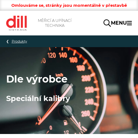
Omlouváme se, stránky jsou momentálně v přestavbě
MĚŘICÍ A UPÍNACÍ
MENU
TECHNIKA
Hledat
Produkty
Dle výrobce
Speciální kalibry