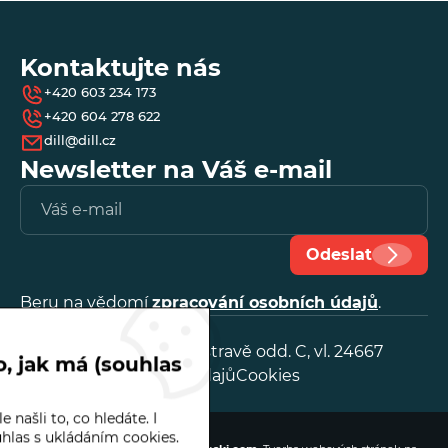
Kontaktujte nás
+420 603 234 173
+420 604 278 622
dill@dill.cz
Newsletter na Váš e-mail
Vl
e-
ma
Odeslat
Beru na vědomí
zpracování osobních údajů
.
IČ:
25888641
OR, KS v Ostravě odd. C, vl. 24667
, jak má (souhlas
Zpracování osobních údajů
Cookies
 našli to, co hledáte. I
Dill | © 2026
hlas s ukládáním cookies.