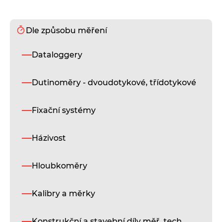
Dle způsobu měření
D
Dataloggery
i
Dutinoměry - dvoudotykové, třídotykové
T
Fixační systémy
K
T
Házivost
K
S
Hloubkoměry
Kalibry a měrky
F
K
Konstrukční a stavební díly měř. tech.