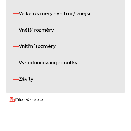
T
Velké rozměry - vnitřní / vnější
F
S
Vnější rozměry
F
Vnitřní rozměry
F
Vyhodnocovací jednotky
1
Závity
1
Dle výrobce
F
Alukeep
R
Diatest