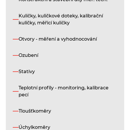
Kuličky, kuličkové doteky, kalibrační
K
kuličky, měřicí kuličky
R
Otvory - měření a vyhodnocování
F
S
Ozubení
F
S
Stativy
K
S
Teplotní profily - monitoring, kalibrace
K
pecí
S
F
Tloušťkoměry
K
Úchylkoměry
F