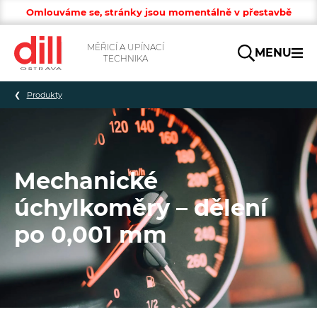
Omlouváme se, stránky jsou momentálně v přestavbě
MĚŘICÍ A UPÍNACÍ
MENU
TECHNIKA
Hledat
Produkty
Mechanické
úchylkoměry – dělení
po 0,001 mm