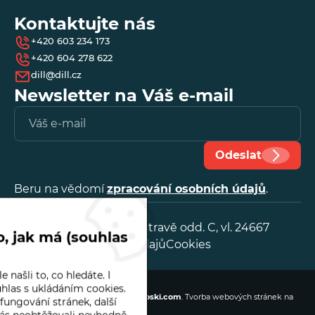
Kontaktujte nás
Fisso
+420 603 234 173
+420 604 278 622
dill@dill.cz
Frenco
Newsletter na Váš e-mail
Vl
Herbert Hoffmann GmbH
e-
ma
Odeslat
Käfer
Beru na vědomí
zpracování osobních údajů
.
Kordt
IČ:
25888641
OR, KS v Ostravě odd. C, vl. 24667
Microtest
, jak má (souhlas
Zpracování osobních údajů
Cookies
Mytri Precision Granite
 našli to, co hledáte. I
Dill | © 2026
hlas s ukládáním cookies.
Webové stránky
vytvořilo
Poski.com
.
Tvorba webových stránek
na
fungování stránek, další
míru.
PhoenixTM