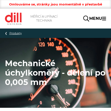
Omlouváme se, stránky jsou momentálně v přestavbě
MĚŘICÍ A UPÍNACÍ
MENU
TECHNIKA
Hledat
Produkty
Mechanické
úchylkoměry - dělení po
0,005 mm