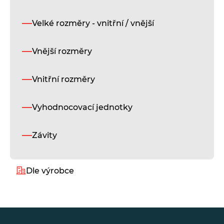
Velké rozměry - vnitřní / vnější
Vnější rozměry
Vnitřní rozměry
Thi
reC
Go
Vyhodnocovací jednotky
an
app
Závity
*
- 
Dle výrobce
Alukeep
Diatest