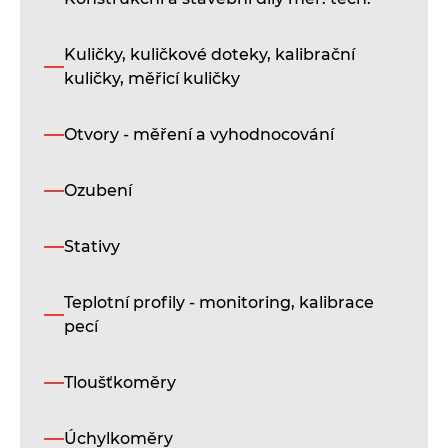
Jm
Kuličky, kuličkové doteky, kalibrační
kuličky, měřicí kuličky
Př
Otvory - měření a vyhodnocování
E-
Ozubení
Stativy
Te
Teplotní profily - monitoring, kalibrace
pecí
Fi
Tloušťkoměry
Po
Úchylkoměry