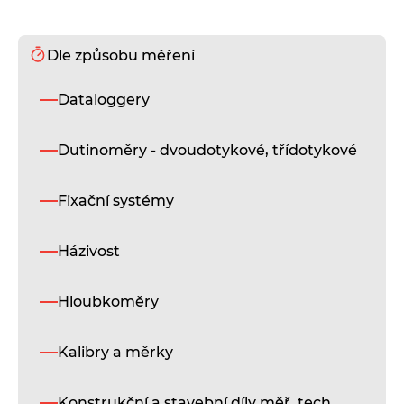
Dle způsobu měření
D
Dataloggery
i
Dutinoměry - dvoudotykové, třídotykové
T
Fixační systémy
M
a
Házivost
M
a
Hloubkoměry
M
Kalibry a měrky
S
P
Konstrukční a stavební díly měř. tech.