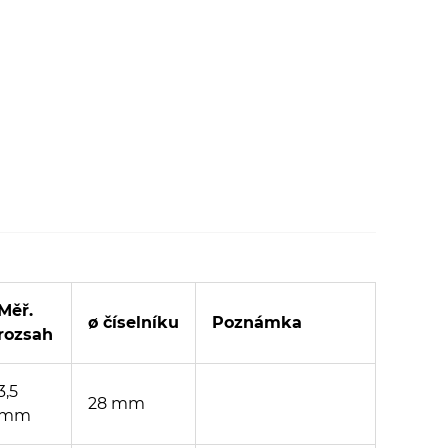
Měř.
ø číselníku
Poznámka
rozsah
3,5
28 mm
mm