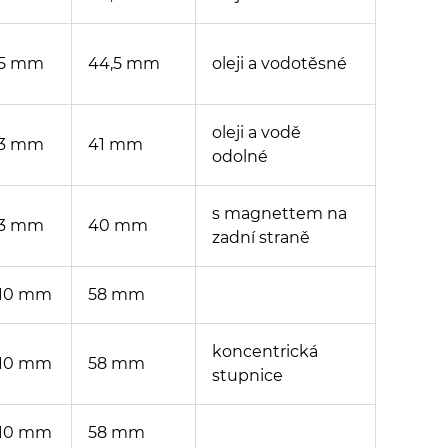
5 mm
44,5 mm
oleji a vodotěsné
oleji a vodě
3 mm
41 mm
odolné
s magnettem na
3 mm
40 mm
zadní straně
10 mm
58 mm
koncentrická
10 mm
58 mm
stupnice
10 mm
58 mm