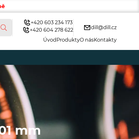
bě
+420 603 234 173
dill@dill.cz
+420 604 278 622
Úvod
Produkty
O nás
Kontakty
,01 mm