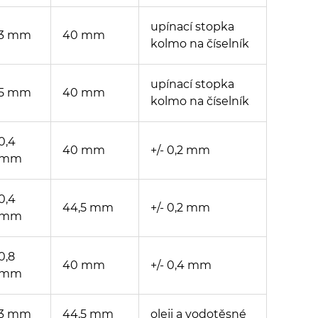
upínací stopka
3 mm
40 mm
kolmo na číselník
upínací stopka
5 mm
40 mm
kolmo na číselník
0,4
40 mm
+/- 0,2 mm
mm
0,4
44,5 mm
+/- 0,2 mm
mm
0,8
40 mm
+/- 0,4 mm
mm
3 mm
44,5 mm
oleji a vodotěsné