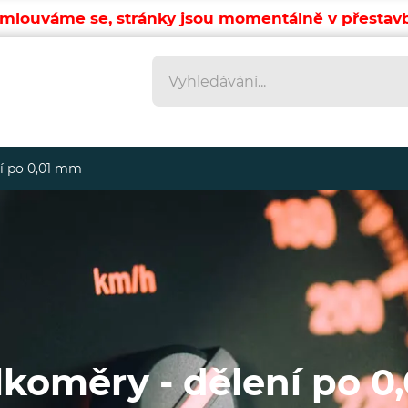
mlouváme se, stránky jsou momentálně v přestav
Vyhledávání
Vyhledávání
í po 0,01 mm
koměry - dělení po 0