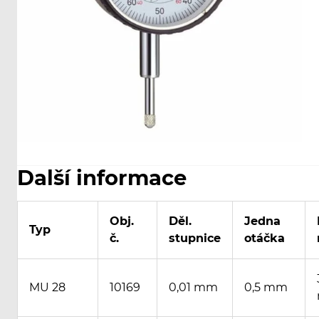
Další informace
Obj.
Děl.
Jedna
Typ
č.
stupnice
otáčka
MU 28
10169
0,01 mm
0,5 mm