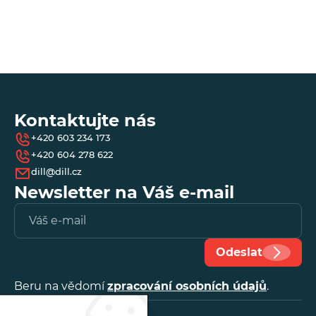
*
- 
Kontaktujte nás
+420 603 234 173
+420 604 278 622
dill@dill.cz
Newsletter na Váš e-mail
Vl
e-
ma
Odeslat
Beru na vědomí
zpracování osobních údajů
.