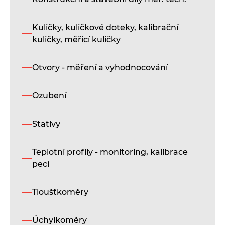
mě
sy
pr
Kuličky, kuličkové doteky, kalibrační
ko
kuličky, měřicí kuličky
mě
a
vy
Otvory - měření a vyhodnocování
ot
a
vý
Ozubení
St
ko
Stativy
s
ro
př
Teplotní profily - monitoring, kalibrace
um
pecí
mě
vě
ot
Tloušťkoměry
a
vý
Úchylkoměry