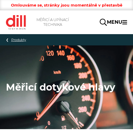
Omlouváme se, stránky jsou momentálně v přestavbě
MĚŘICÍ A UPÍNACÍ
MENU
TECHNIKA
Hledat
Produkty
Měřicí dotykové hlavy