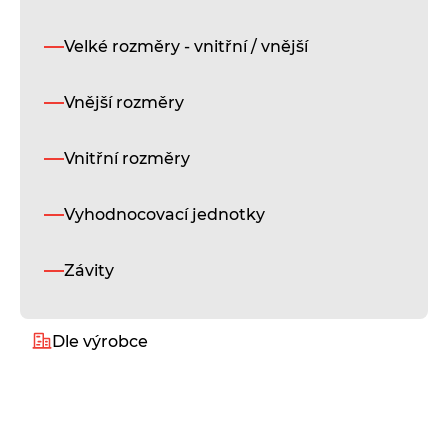
Ro
po
Ø
Velké rozměry - vnitřní / vnější
0,
m
Vnější rozměry
až
41,
m
Vnitřní rozměry
(j
tř
pr
Vyhodnocovací jednotky
až
15
m
Závity
Na
v
na
Dle výrobce
kr
Alukeep
Pr
pr
sl
Diatest