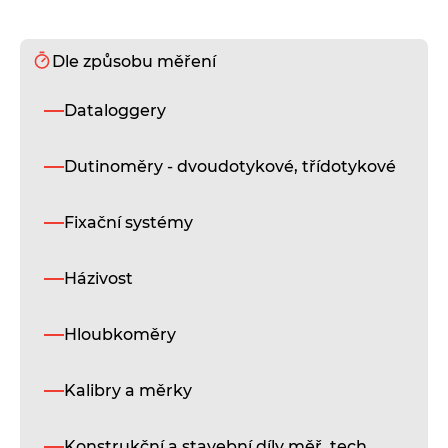
Dle způsobu měření
S
Dataloggery
Un
mě
sy
Dutinoměry - dvoudotykové, třídotykové
pr
ko
mě
Fixační systémy
a
vy
ot
Házivost
a
vý
Hloubkoměry
D
i
Kalibry a měrky
Un
Konstrukční a stavební díly měř. tech.