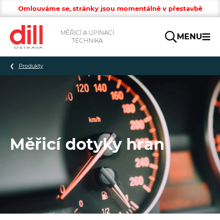
Omlouváme se, stránky jsou momentálně v přestavbě
MĚŘICÍ A UPÍNACÍ
MENU
TECHNIKA
Hledat
Produkty
Měřicí dotyky hran