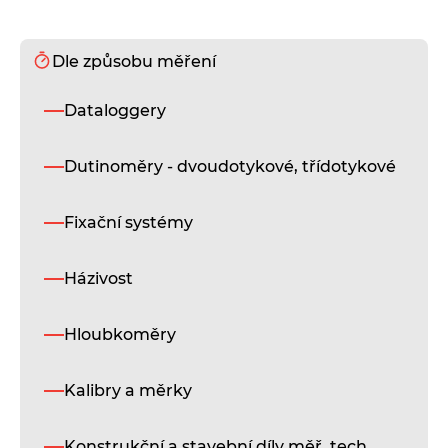
Dle způsobu měření
S
Dataloggery
In
mě
pr
Dutinoměry - dvoudotykové, třídotykové
mě
pr
ku
Fixační systémy
ot
vn
ku
Házivost
ne
45
sr
Hloubkoměry
hr
Kalibry a měrky
D
i
Konstrukční a stavební díly měř. tech.