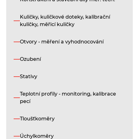
Vn
ku
Kuličky, kuličkové doteky, kalibrační
mě
kuličky, měřicí kuličky
IK
mě
ne
Otvory - měření a vyhodnocování
pr
ku
ot
Ozubení
ne
dr
Stativy
Teplotní profily - monitoring, kalibrace
pecí
Tloušťkoměry
Úchylkoměry