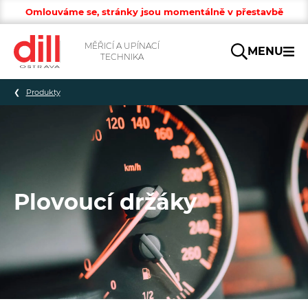
Omlouváme se, stránky jsou momentálně v přestavbě
MĚŘICÍ A UPÍNACÍ
MENU
TECHNIKA
Hledat
Produkty
Plovoucí držáky