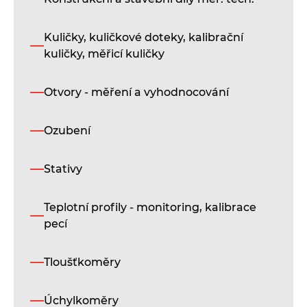
SH
Kuličky, kuličkové doteky, kalibrační
T
kuličky, měřicí kuličky
Pl
dr
Otvory - měření a vyhodnocování
pr
mě
do
Ozubení
hl
Vy
Stativy
je
v
Teplotní profily - monitoring, kalibrace
je
ro
pecí
Zv
vh
Tloušťkoměry
pr
ma
mě
Úchylkoměry