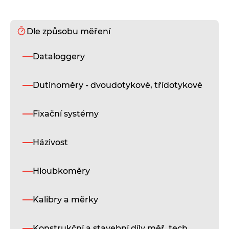
Dle způsobu měření
S
Dataloggery
Pl
dr
vy
Dutinoměry - dvoudotykové, třídotykové
ch
us
ob
Fixační systémy
D
Házivost
i
Pl
Hloubkoměry
dr
vy
Kalibry a měrky
ch
us
ob
Konstrukční a stavební díly měř. tech.