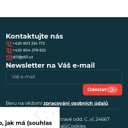
*
- 
Kontaktujte nás
+420 603 234 173
+420 604 278 622
dill@dill.cz
Newsletter na Váš e-mail
Vl
e-
ma
Odeslat
Beru na vědomí
zpracování osobních údajů
.
IČ:
25888641
OR, KS v Ostravě odd. C, vl. 24667
, jak má (souhlas
Zpracování osobních údajů
Cookies