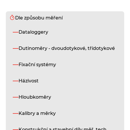
Dle způsobu měření
S
Dataloggery
TN
nab
řad
Dutinoměry - dvoudotykové, třídotykové
pří
pro
Fixační systémy
roz
pou
a 
Házivost
fun
ref
kul
Hloubkoměry
pro
vaš
Kalibry a měrky
so
měř
str
Konstrukční a stavební díly měř. tech.