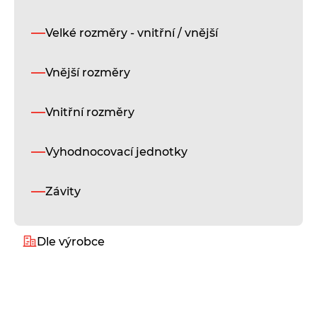
po
up
če
Velké rozměry - vnitřní / vnější
ab
mo
Vnější rozměry
př
re
ko
Vnitřní rozměry
C
k
ja
Vyhodnocovací jednotky
st
so
mě
Závity
str
Úh
Dle výrobce
zá
Um
Alukeep
úh
45
st
Diatest