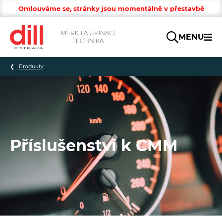
Omlouváme se, stránky jsou momentálně v přestavbě
MĚŘICÍ A UPÍNACÍ
MENU
TECHNIKA
Hledat
Produkty
Příslušenství k CMM