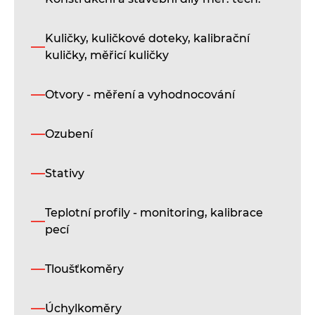
(C
Kuličky, kuličkové doteky, kalibrační
D
kuličky, měřicí kuličky
i
Otvory - měření a vyhodnocování
Up
če
Ozubení
Na
no
ge
Stativy
C
je
vy
Teplotní profily - monitoring, kalibrace
s
pecí
vn
zá
M8
Tloušťkoměry
kt
zá
um
Úchylkoměry