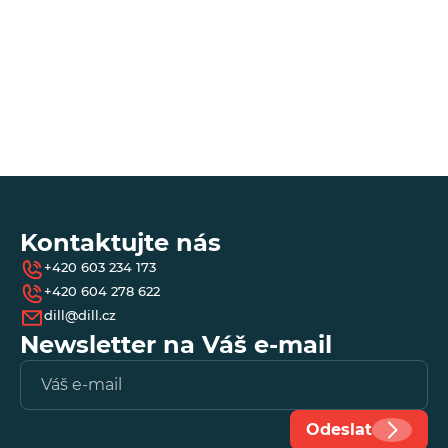
an
app
*
- 
Kontaktujte nás
+420 603 234 173
+420 604 278 622
dill@dill.cz
Newsletter na Váš e-mail
Vl
e-
ma
Odeslat