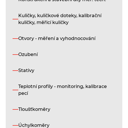
se
po
pr
Kuličky, kuličkové doteky, kalibrační
sn
kuličky, měřicí kuličky
a
ry
ur
Otvory - měření a vyhodnocování
nej
mě
Ozubení
oz
ko
a
Stativy
dr
Teplotní profily - monitoring, kalibrace
pecí
Tloušťkoměry
Úchylkoměry