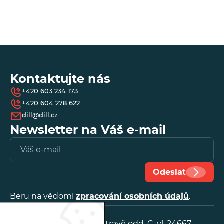
*
- 
Kontaktujte nás
+420 603 234 173
+420 604 278 622
dill@dill.cz
Newsletter na Váš e-mail
Vl
e-
ma
Odeslat
Beru na vědomí
zpracování osobních údajů
.
IČ:
25888641
OR, KS v Ostravě odd. C, vl. 24667