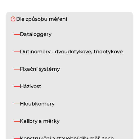
Dle způsobu měření
S
Dataloggery
Re
et
a
Dutinoměry - dvoudotykové, třídotykové
ka
pr
ry
Fixační systémy
ur
nej
mě
Házivost
R
Hloubkoměry
e
(
Kalibry a měrky
Ar
Konstrukční a stavební díly měř. tech.