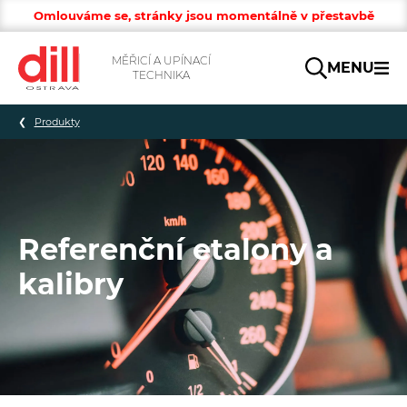
Omlouváme se, stránky jsou momentálně v přestavbě
MĚŘICÍ A UPÍNACÍ
MENU
TECHNIKA
Hledat
Produkty
Referenční etalony a
kalibry