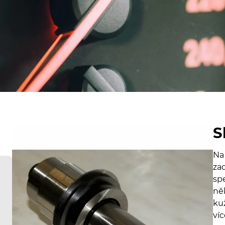
S
Na
za
spe
ně
kuž
víc