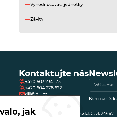
Vyhodnocovací jednotky
Závity
Kontaktujte nás
Newsle
+420 603 234 173
+420 604 278 622
dill@dill.cz
Beru na věd
alo, jak
IČ:
25888641
OR, KS v Ostravě odd. C, vl. 24667