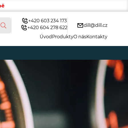
bě
+420 603 234 173
dill@dill.cz
+420 604 278 622
Úvod
Produkty
O nás
Kontakty