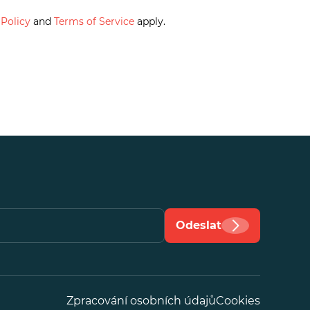
 Policy
and
Terms of Service
apply.
Vložte
Odeslat
e-
mail
Zpracování osobních údajů
Cookies