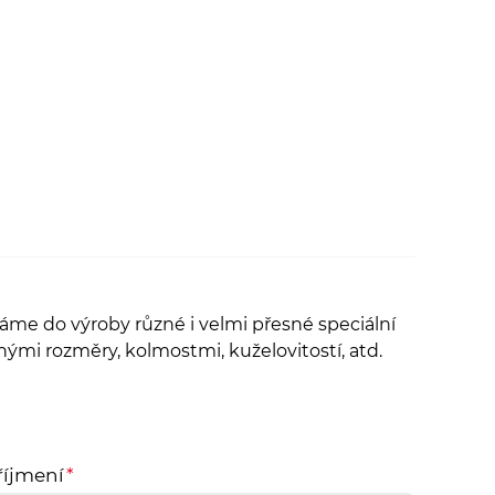
me do výroby různé i velmi přesné speciální
anými rozměry, kolmostmi, kuželovitostí, atd.
říjmení