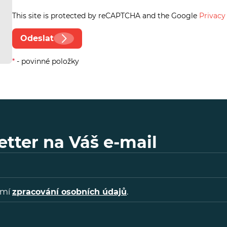
This site is protected by reCAPTCHA and the Google
Privacy
Odeslat
*
- povinné položky
tter na Váš e-mail
omí
zpracování osobních údajů
.