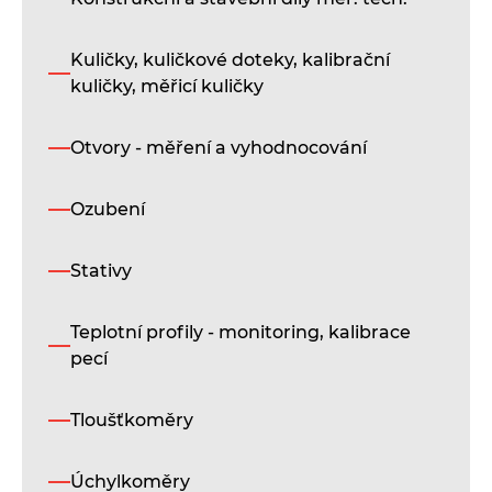
l
Kuličky, kuličkové doteky, kalibrační
kuličky, měřicí kuličky
Otvory - měření a vyhodnocování
S
Ozubení
s
l
Stativy
Teplotní profily - monitoring, kalibrace
pecí
S
s
Tloušťkoměry
l
Úchylkoměry