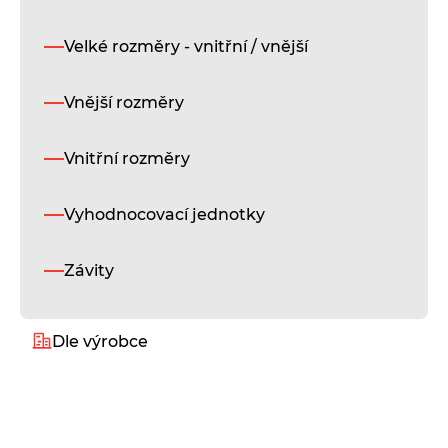
Velké rozměry - vnitřní / vnější
Vnější rozměry
P
Vnitřní rozměry
Jm
Vyhodnocovací jednotky
Př
Závity
E-
Dle výrobce
Alukeep
Te
Diatest