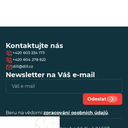
*
- 
Speciální kalibry
Spreitzer
Kontaktujte nás
TN United Kingdom, Ltd
+420 603 234 173
+420 604 278 622
dill@dill.cz
Newsletter na Váš e-mail
Vl
e-
ma
Odeslat
Beru na vědomí
zpracování osobních údajů
.