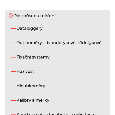
Dle způsobu měření
D
Dataloggery
i
Dutinoměry - dvoudotykové, třídotykové
Fixační systémy
Házivost
Hloubkoměry
Kalibry a měrky
L
s
Konstrukční a stavební díly měř. tech.