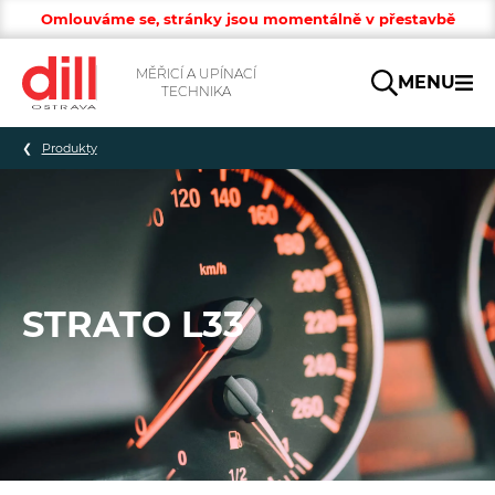
Omlouváme se, stránky jsou momentálně v přestavbě
MĚŘICÍ A UPÍNACÍ
MENU
TECHNIKA
Hledat
Produkty
STRATO L33