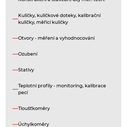
i
Kuličky, kuličkové doteky, kalibrační
St
kuličky, měřicí kuličky
lin
př
mo
Otvory - měření a vyhodnocování
sér
s
če
Ozubení
an
se
ra
Stativy
z
vy
Teplotní profily - monitoring, kalibrace
kva
le
pecí
sli
Kl
Tloušťkoměry
ra
js
do
Úchylkoměry
ve