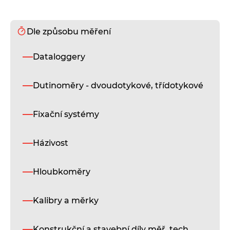
Dle způsobu měření
S
Dataloggery
St
lin
př
Dutinoměry - dvoudotykové, třídotykové
mo
sér
s
Fixační systémy
če
an
se
Házivost
ra
z
vy
Hloubkoměry
kva
le
Kalibry a měrky
sli
D
Konstrukční a stavební díly měř. tech.