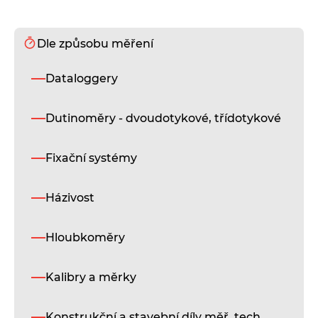
Dle způsobu měření
S
Dataloggery
St
lin
př
Dutinoměry - dvoudotykové, třídotykové
mo
sér
s
Fixační systémy
če
an
se
Házivost
ra
z
vy
Hloubkoměry
kva
le
Kalibry a měrky
sli
D
Konstrukční a stavební díly měř. tech.