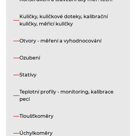
i
Kuličky, kuličkové doteky, kalibrační
St
kuličky, měřicí kuličky
lin
př
mo
Otvory - měření a vyhodnocování
sér
s
če
Ozubení
an
se
ra
Stativy
z
vy
Teplotní profily - monitoring, kalibrace
kva
le
pecí
sli
Kl
Tloušťkoměry
ra
js
do
Úchylkoměry
ve