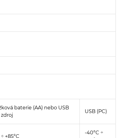
užková baterie (AA) nebo USB
USB (PC)
 zdroj
-40°C ÷
 ÷ +85°C