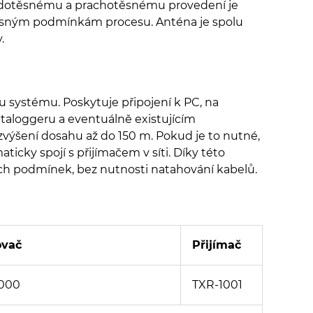
vodotěsnému a prachotěsnému provedení je
 drsným podmínkám procesu. Anténa je spolu
.
u systému. Poskytuje připojení k PC, na
ataloggeru a eventuálně existujícím
a zvýšení dosahu až do 150 m. Pokud je to nutné,
ticky spojí s přijímačem v síti. Díky této
ých podmínek, bez nutnosti natahování kabelů.
ovač
Přijímač
1000
TXR-1001