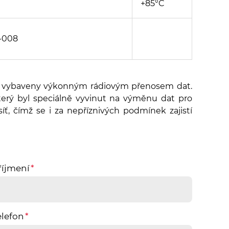
+85°C
-008
 vybaveny výkonným rádiovým přenosem dat.
který byl speciálně vyvinut na výměnu dat pro
íť, čímž se i za nepříznivých podmínek zajistí
říjmení
elefon