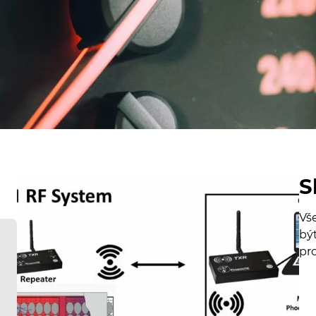
S
Vš
bý
pr