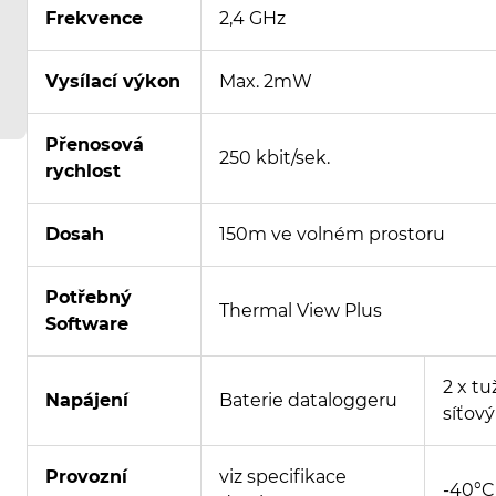
Frekvence
2,4 GHz
Vysílací výkon
Max. 2mW
Přenosová
250 kbit/sek.
rychlost
Dosah
150m ve volném prostoru
Potřebný
Thermal View Plus
Software
2 x t
Napájení
Baterie dataloggeru
síťový
Provozní
viz specifikace
-40°C