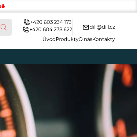
bě
+420 603 234 173
dill@dill.cz
+420 604 278 622
Úvod
Produkty
O nás
Kontakty