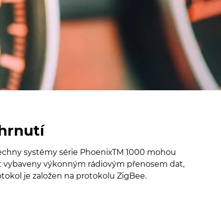
hrnutí
echny systémy série PhoenixTM 1000 mohou
t vybaveny výkonným rádiovým přenosem dat,
otokol je založen na protokolu ZigBee.