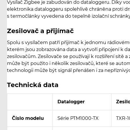
Vysílač Zigbee je zabudován do dataloggeru. Díky 
elektronika dataloggeru spolehlivě chráněna proti
s termočlánky vyvedena do tepelně izolační schránky
Zesilovač a přijímač
Spolu s vysílačem patří přijímač k jednomu rádiovém
kterém jsou zobrazována data a vytvoří připojení k d
zesilovačům. Zesilovače se používají k rozšíření sítě 
může být použito i několik zesilovačů, které se automa
technologii může být signál přenášen i za nepřízniv
Technická data
Datalogger
Zesil
Číslo modelu
Série PTM1000-TX
TXR-