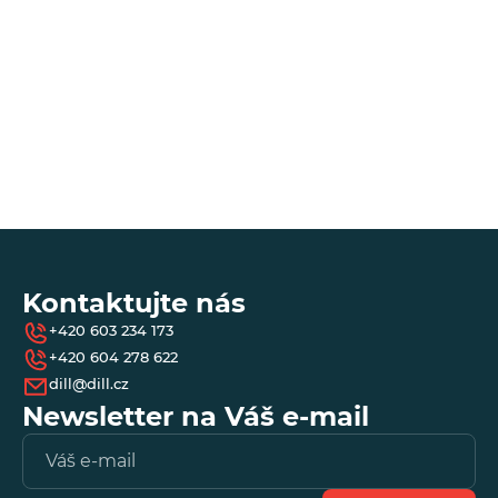
reC
Go
an
app
*
- 
Kontaktujte nás
+420 603 234 173
+420 604 278 622
dill@dill.cz
Newsletter na Váš e-mail
Vl
e-