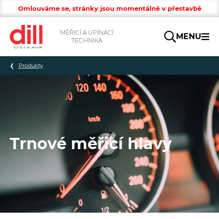
Omlouváme se, stránky jsou momentálně v přestavbě
MĚŘICÍ A UPÍNACÍ
MENU
TECHNIKA
Hledat
Produkty
Trnové měřicí hlavy