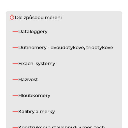
Dle způsobu měření
S
Dataloggery
Sa
uk
mě
Dutinoměry - dvoudotykové, třídotykové
pří
vý
a
Fixační systémy
ot
pr
st
Házivost
a
dy
mě
Hloubkoměry
s
vy
Kalibry a měrky
př
D
Konstrukční a stavební díly měř. tech.