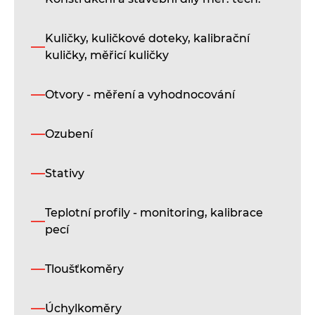
i
Kuličky, kuličkové doteky, kalibrační
kuličky, měřicí kuličky
Otvory - měření a vyhodnocování
Ozubení
Stativy
Sn
Teplotní profily - monitoring, kalibrace
po
pecí
sa
a
sa
Tloušťkoměry
du
pr
Úchylkoměry
mě